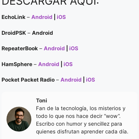
DESCARGAR AQUÍ:
EchoLink
–
Android
|
iOS
DroidPSK
–
Android
RepeaterBook
–
Android
|
iOS
HamSphere
–
Android
|
iOS
Pocket Packet Radio
–
Android
|
iOS
Toni
Fan de la tecnología, los misterios y
todo lo que nos hace decir “wow”.
Escribo con humor y sencillez para
quienes disfrutan aprender cada día.