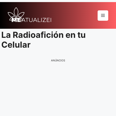
Pular
para
Menu
o
conteúdo
La Radioafición en tu
Celular
ANÚNCIOS