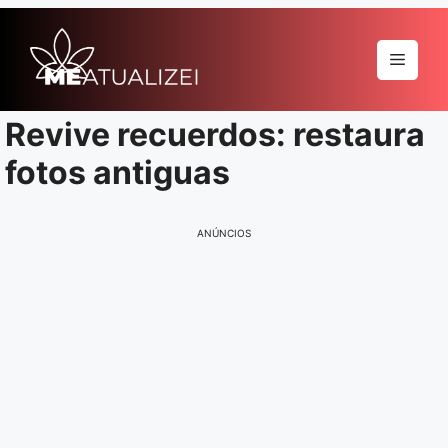
Pular
para
Menu
o
conteúdo
Revive recuerdos: restaura
fotos antiguas
ANÚNCIOS