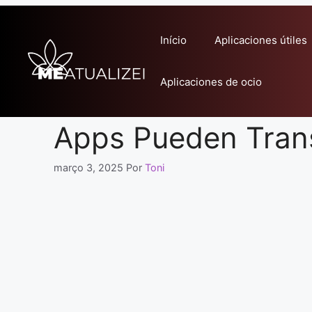
Pular
para
Início
Aplicaciones útiles
o
conteúdo
Aplicaciones de ocio
Apps Pueden Trans
março 3, 2025
Por
Toni