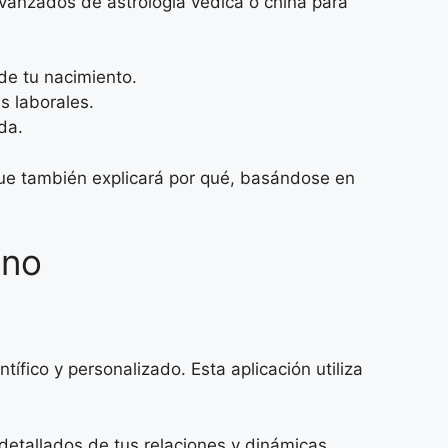
avanzados de astrología védica o china para
de tu nacimiento.
s laborales.
da.
 que también explicará por qué, basándose en
ino
ífico y personalizado. Esta aplicación utiliza
 detallados de tus relaciones y dinámicas