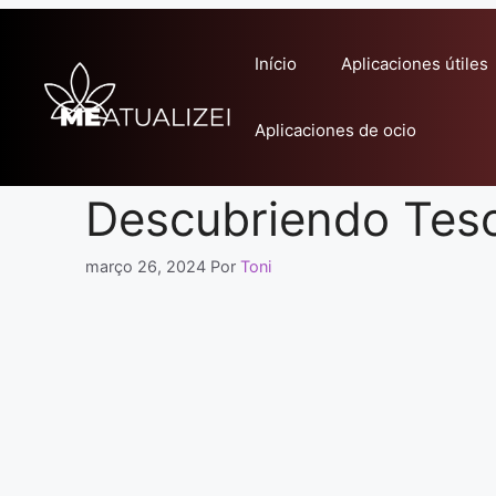
Pular
para
Início
Aplicaciones útiles
o
conteúdo
Aplicaciones de ocio
Descubriendo Teso
março 26, 2024
Por
Toni