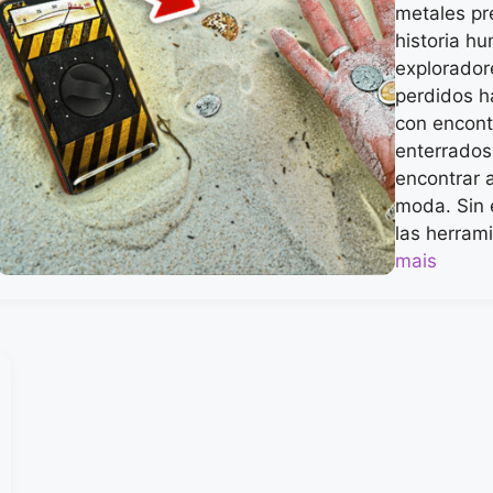
metales pr
historia h
explorador
perdidos h
con encont
enterrados
encontrar 
moda. Sin 
las herram
mais