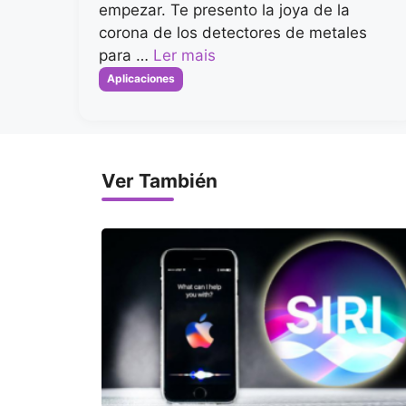
empezar. Te presento la joya de la
corona de los detectores de metales
para …
Ler mais
Categorias
Aplicaciones
Ver También